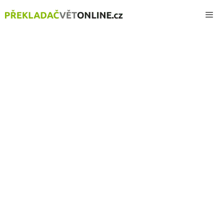
Přeskočit
na
obsah