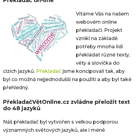
Překladač on-line
Vítáme Vás na našem
webovém online
překladači. Projekt
vznikl na základě
potřeby mnoha lidí
překládat různé texty,
věty a slovíčka do
cizích jazyků.
Překladač
jsme koncipovali tak, aby
byl co možná nejjednodušší na použití a aby byl také
přehledný.
PřekladačVětOnline.cz zvládne přeložit text
do 48 jazyků
Náš překladač byl vytvořen s velkou podporou
významných světových jazyků, ale i méně