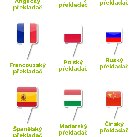
Anglický
překladač
překladač
překladač
Ruský
Polský
Francouzský
překladač
překladač
překladač
Čínský
Maďarský
Španělský
překladač
překladač
překladač