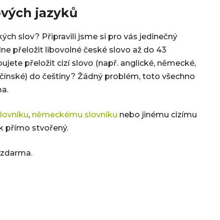
ových jazyků
kých slov? Připravili jsme si pro vás jedinečný
dne přeložit libovolné české slovo až do 43
ete přeložit cizí slovo (např. anglické, německé,
, čínské) do češtiny? Žádný problém, toto všechno
ma.
lovníku
,
německému slovníku
nebo jinému cizímu
ík přímo stvořený.
 zdarma.