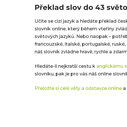
Překlad slov do 43 svět
Učíte se cizí jazyk a hledáte překlad čes
slovník online, který během vteřiny zvlá
světových jazyků. Nebo naopak – potřebuj
francouzské, italské, portugalské, ruské
náš slovník zvládne hravě, rychle a zdar
Hledáte-li nejkratší cestu k
anglickému s
slovníku, pak je pro vás náš online slovn
Přeložte si celé věty a odstavce online
a