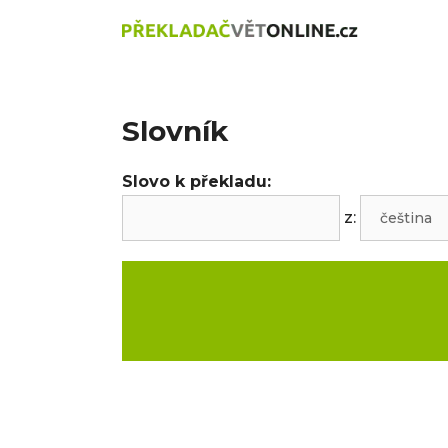
Přeskočit
na
obsah
Slovník
Slovo k překladu:
z: